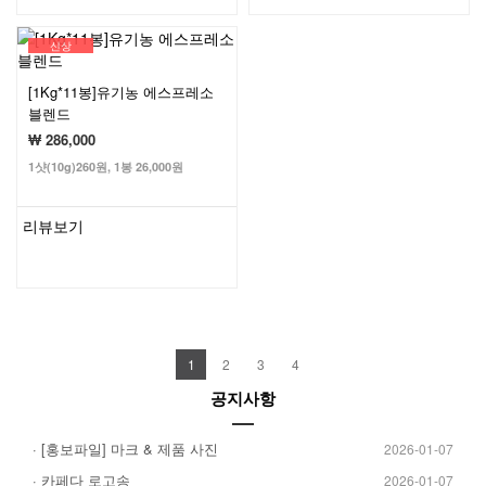
신상
[1Kg*11봉]유기농 에스프레소
블렌드
₩ 286,000
1샷(10g)260원, 1봉 26,000원
리뷰보기
1
2
3
4
공지사항
· [홍보파일] 마크 & 제품 사진
2026-01-07
· 카페다 로고송
2026-01-07