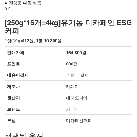
이전상품
다음 상품
0
0
[250g*16개=4kg]유기농 디카페인 ESG
커피
1샷(10g)412원, 1봉 10,300원
판매가격
164,800원
포인트
600점
배송비결제
주문시 결제
제조사
카페다
원산지
에티오피아
브랜드
카페다
모델
디카페인커피
선택된 옵션