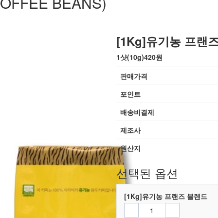
OFFEE BEANS)
[1Kg]유기농 프랜
1샷(10g)420원
판매가격
포인트
배송비결제
제조사
원산지
선택된 옵션
[1Kg]유기농 프랜즈 블렌드