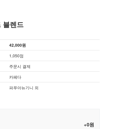
즈 블렌드
42,000원
1,050점
주문시 결제
카페다
파푸아뉴기니 외
+0원