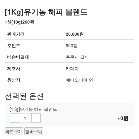
[1Kg]유기농 해피 블렌드
1샷(10g)260원
판매가격
26,000원
포인트
650점
배송비결제
주문시 결제
제조사
카페다
원산지
에티오피아 외
선택된 옵션
[1Kg]유기농 해피 블렌드
+0원
바로구매
장바구니