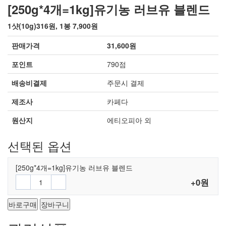
[250g*4개=1kg]유기농 러브유 블렌드
1샷(10g)316원, 1봉 7,900원
판매가격
31,600원
포인트
790점
배송비결제
주문시 결제
제조사
카페다
원산지
에티오피아 외
선택된 옵션
[250g*4개=1kg]유기농 러브유 블렌드
+0원
바로구매
장바구니