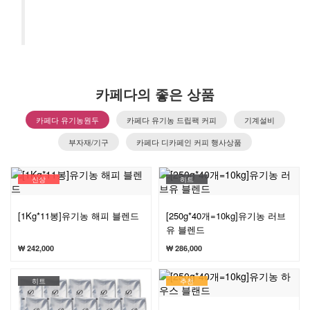
카페다의 좋은 상품
카페다 유기농원두
카페다 유기농 드립팩 커피
기계설비
부자재/기구
카페다 디카페인 커피 행사상품
신상
히트
[1Kg*11봉]유기농 해피 블렌드
[250g*40개=10kg]유기농 러브
유 블렌드
₩ 242,000
₩ 286,000
히트
추천